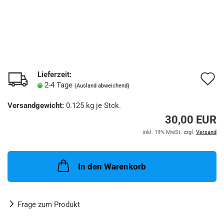
Lieferzeit:
A
2-4 Tage
(Ausland abweichend)
d
Versandgewicht:
0.125
kg je Stck.
M
30,00 EUR
inkl. 19% MwSt. zzgl.
Versand
In den Warenkorb
Frage zum Produkt