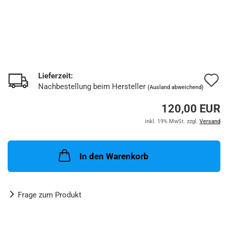
Lieferzeit:
A
Nachbestellung beim Hersteller
(Ausland abweichend)
d
120,00 EUR
M
inkl. 19% MwSt. zzgl.
Versand
In den Warenkorb
Frage zum Produkt