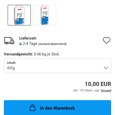
Lieferzeit:
A
2-4 Tage
(Ausland abweichend)
d
Versandgewicht:
0.06
kg je Stck.
M
Inhalt:
10,00 EUR
inkl. 19% MwSt. zzgl.
Versand
In den Warenkorb