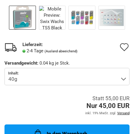
Lieferzeit:
A
2-4 Tage
(Ausland abweichend)
d
Versandgewicht:
0.04
kg je Stck.
M
Inhalt:
Statt 55,00 EUR
Nur 45,00 EUR
inkl. 19% MwSt. zzgl.
Versand
In den Warenkorb