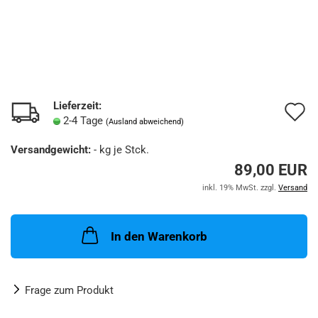
Lieferzeit:
A
2-4 Tage
(Ausland abweichend)
d
Versandgewicht:
-
kg je Stck.
M
89,00 EUR
inkl. 19% MwSt. zzgl.
Versand
In den Warenkorb
Frage zum Produkt