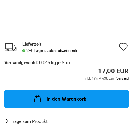
Lieferzeit:
A
2-4 Tage
(Ausland abweichend)
d
Versandgewicht:
0.045
kg je Stck.
M
17,00 EUR
inkl. 19% MwSt. zzgl.
Versand
In den Warenkorb
Frage zum Produkt