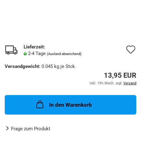
Lieferzeit:
A
2-4 Tage
(Ausland abweichend)
d
Versandgewicht:
0.045
kg je Stck.
M
13,95 EUR
inkl. 19% MwSt. zzgl.
Versand
In den Warenkorb
Frage zum Produkt