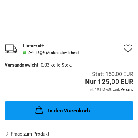
Lieferzeit:
A
2-4 Tage
(Ausland abweichend)
d
Versandgewicht:
0.03
kg je Stck.
M
Statt 150,00 EUR
Nur 125,00 EUR
inkl. 19% MwSt. zzgl.
Versand
In den Warenkorb
Frage zum Produkt