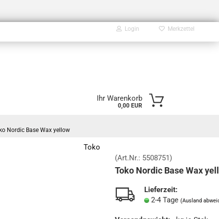
Login
Merkzettel
E-Mail
Ihr Warenkorb
0,00 EUR
Passwort
ko Nordic Base Wax yellow
Toko
(Art.Nr.:
5508751
)
Toko Nordic Base Wax yel
Konto erstellen
Passwort vergessen?
Lieferzeit:
2-4 Tage
(Ausland abwei