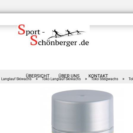
ÜBERSICHT
ÜBER UNS
KONTAKT
»
»
»
Langlauf Skiwachs
Toko Langlauf Skiwachs
Toko Steigwachs
To