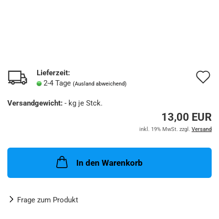
Lieferzeit:
A
2-4 Tage
(Ausland abweichend)
d
Versandgewicht:
-
kg je Stck.
M
13,00 EUR
inkl. 19% MwSt. zzgl.
Versand
In den Warenkorb
Frage zum Produkt