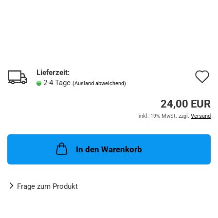
Lieferzeit:
A
2-4 Tage
(Ausland abweichend)
d
24,00 EUR
M
inkl. 19% MwSt. zzgl.
Versand
In den Warenkorb
Frage zum Produkt