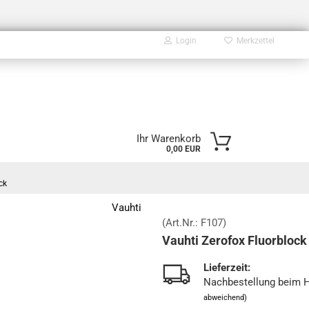
Login
Merkzettel
E-Mail
Ihr Warenkorb
0,00 EUR
Passwort
ck
Vauhti
(Art.Nr.:
F107
)
Vauhti Zerofox Fluorblock
Konto erstellen
Passwort vergessen?
Lieferzeit:
Nachbestellung beim H
abweichend)