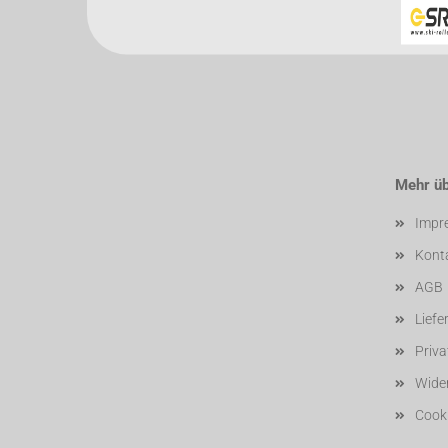
Mehr übe
Impr
Kont
AGB
Liefe
Priv
Wider
Cooki