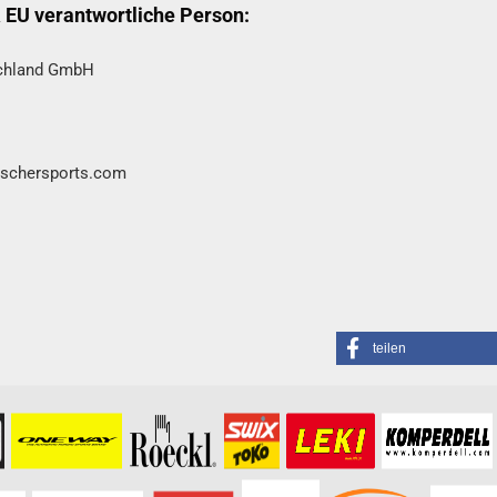
& EU verantwortliche Person:
schland GmbH
fischersports.com
teilen
formationen besuchen Sie bitte die
Homepage
zu diesem Artikel.