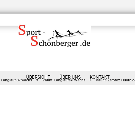
ÜBERSICHT
ÜBER UNS
KONTAKT
»
»
Langlauf Skiwachs
Vauhti Langlaufski Wachs
Vauhti Zerofox Fluorblo