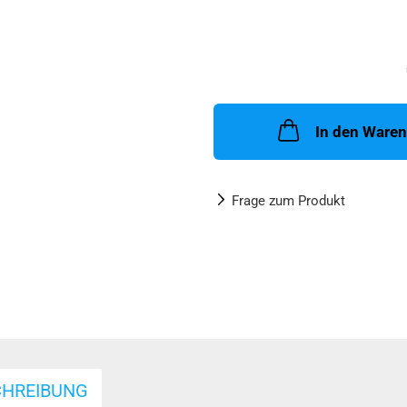
In den Ware
Frage zum Produkt
CHREIBUNG