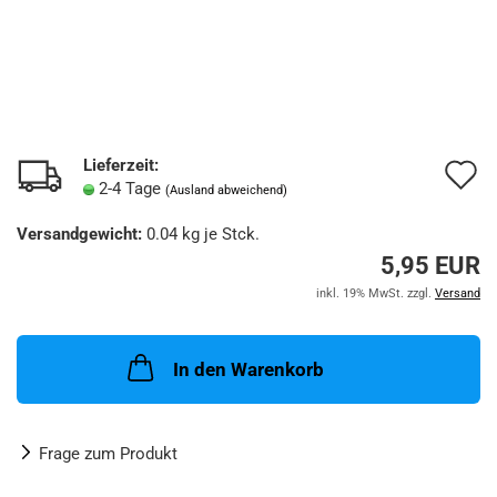
Lieferzeit:
A
2-4 Tage
(Ausland abweichend)
d
Versandgewicht:
0.04
kg je Stck.
M
5,95 EUR
inkl. 19% MwSt. zzgl.
Versand
In den Warenkorb
Frage zum Produkt