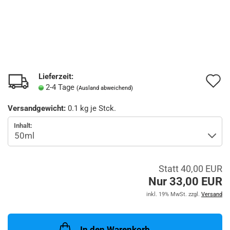
Lieferzeit:
A
2-4 Tage
(Ausland abweichend)
d
Versandgewicht:
0.1
kg je Stck.
M
Inhalt:
Statt 40,00 EUR
Nur 33,00 EUR
inkl. 19% MwSt. zzgl.
Versand
In den Warenkorb