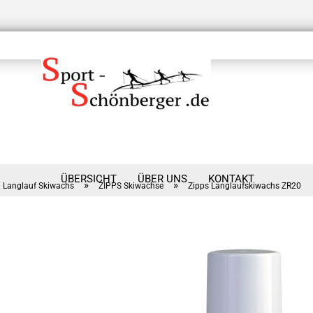
ÜBERSICHT
ÜBER UNS
KONTAKT
»
»
Langlauf Skiwachs
ZIPPS Skiwachse
Zipps Langlaufskiwachs ZR20