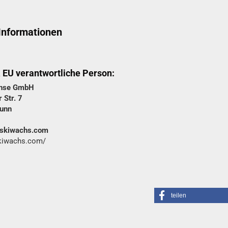
 Informationen
& EU verantwortliche Person:
chse GmbH
 Str. 7
unn
@skiwachs.com
skiwachs.com/
teilen