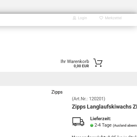
Login
Merkzettel
E-Mail
Ihr Warenkorb
0,00 EUR
Passwort
Zipps
(Art.Nr.:
120201
)
Zipps Langlaufskiwachs 
Konto erstellen
Passwort vergessen?
Lieferzeit:
2-4 Tage
(Ausland abwei