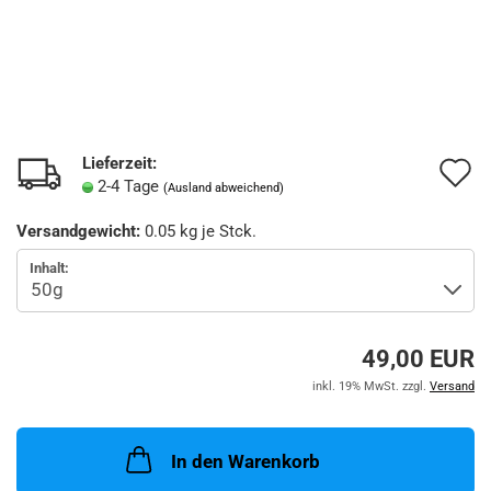
Lieferzeit:
A
2-4 Tage
(Ausland abweichend)
d
Versandgewicht:
0.05
kg je Stck.
M
Inhalt:
49,00 EUR
inkl. 19% MwSt. zzgl.
Versand
In den Warenkorb