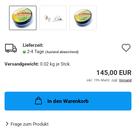
Lieferzeit:
A
2-4 Tage
(Ausland abweichend)
d
Versandgewicht:
0.02
kg je Stck.
M
145,00 EUR
inkl. 19% MwSt. zzgl.
Versand
In den Warenkorb
Frage zum Produkt