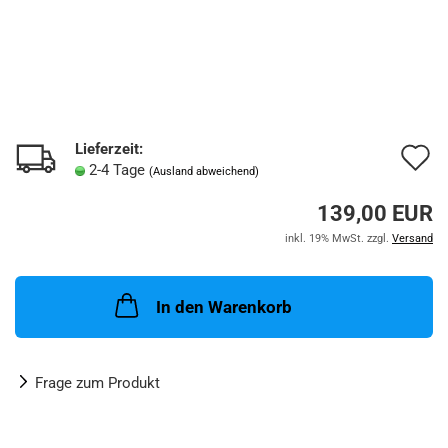
Lieferzeit:
A
2-4 Tage
(Ausland abweichend)
d
139,00 EUR
M
inkl. 19% MwSt. zzgl.
Versand
In den Warenkorb
Frage zum Produkt