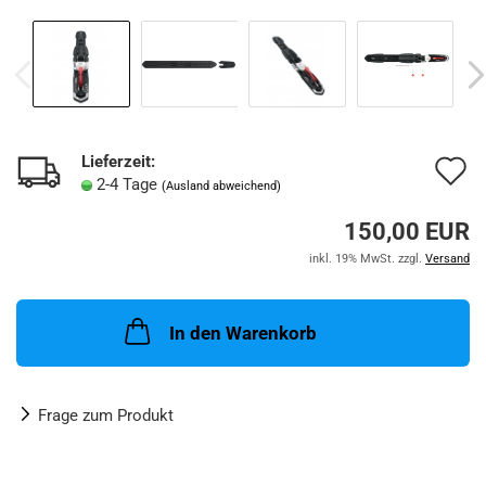
Lieferzeit:
A
2-4 Tage
(Ausland abweichend)
d
150,00 EUR
M
inkl. 19% MwSt. zzgl.
Versand
In den Warenkorb
Frage zum Produkt