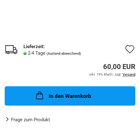
Lieferzeit:
A
2-4 Tage
(Ausland abweichend)
d
60,00 EUR
M
inkl. 19% MwSt. zzgl.
Versand
In den Warenkorb
Frage zum Produkt