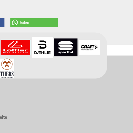
teilen
elte