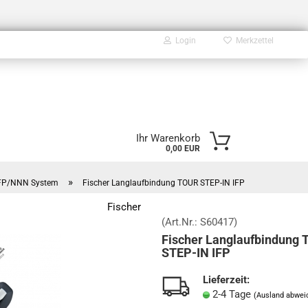
Login
Merkzettel
E-Mail
Ihr Warenkorb
0,00 EUR
Passwort
»
IFP/NNN System
Fischer Langlaufbindung TOUR STEP-IN IFP
Fischer
(Art.Nr.:
S60417
)
Fischer Langlaufbindung
Konto erstellen
STEP-IN IFP
Passwort vergessen?
Lieferzeit:
2-4 Tage
(Ausland abwei