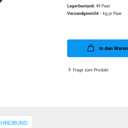
Lagerbestand:
49
Paar
Versandgewicht:
-
kg je Paar
In den Ware
Frage zum Produkt
CHREIBUNG