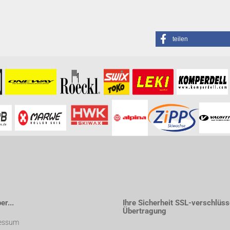
teilen
formationen besuchen Sie bitte die
Homepage
zu diesem Artikel.
r...
Ihre Sicherheit SSL-verschlüss
Übertragung
essum