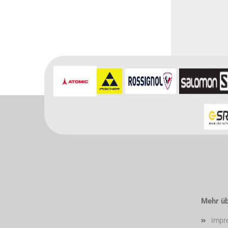
Für weitere In
Mehr übe
Impr