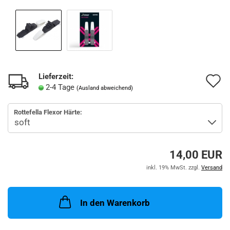
Lieferzeit:
A
2-4 Tage
(Ausland abweichend)
d
Rottefella Flexor Härte:
M
14,00 EUR
inkl. 19% MwSt. zzgl.
Versand
In den Warenkorb