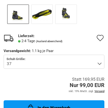
Lieferzeit:
A
2-4 Tage
(Ausland abweichend)
d
Versandgewicht:
1.1
kg je Paar
M
Schuh Größe:
Statt 169,95 EUR
Nur 99,00 EUR
inkl. 19% MwSt. zzgl.
Versand
In den Warenkorb