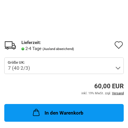
Lieferzeit:
A
2-4 Tage
(Ausland abweichend)
d
Größe UK:
M
60,00 EUR
inkl. 19% MwSt. zzgl.
Versand
In den Warenkorb