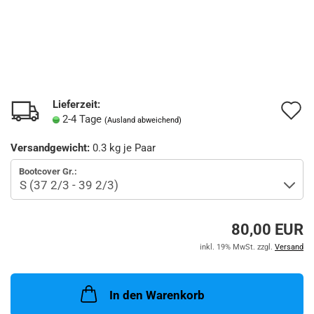
Lieferzeit:
A
2-4 Tage
(Ausland abweichend)
d
Versandgewicht:
0.3
kg je Paar
M
Bootcover Gr.:
80,00 EUR
inkl. 19% MwSt. zzgl.
Versand
In den Warenkorb