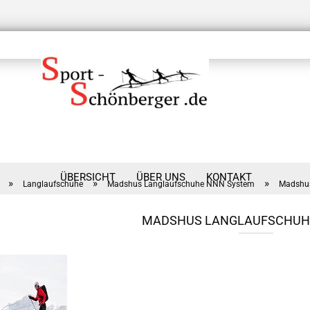
ÜBERSICHT
ÜBER UNS
KONTAKT
»
»
»
Langlaufschuhe
Madshus Langlaufschuhe NNN System
Madshus
MADSHUS LANGLAUFSCHUHE