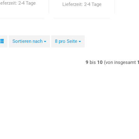
ieferzeit:
2-4 Tage
Lieferzeit:
2-4 Tage
Sortieren nach
Sortieren nach
8 pro Seite
pro Seite
9
bis
10
(von insgesamt