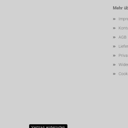
Mehr übe
Impr
Kont
AGB
Liefe
Priv
Wider
Cooki
Vertrag widerrufen