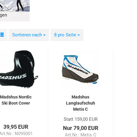
gen
Sortieren nach
Sortieren nach
8 pro Seite
pro Seite
Madshus Nordic
Madshus
Ski Boot Cover
Langlaufschuh
Metis C
Statt 159,00 EUR
39,95 EUR
Nur 79,00 EUR
Art.Nr.: N095001
Art.Nr.: Metis C