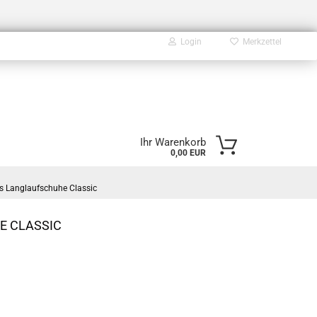
Login
Merkzettel
E-Mail
Ihr Warenkorb
0,00 EUR
Passwort
 Langlaufschuhe Classic
 CLASSIC
Konto erstellen
Passwort vergessen?