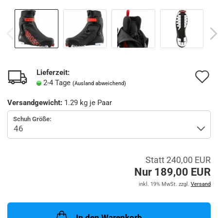
Lieferzeit:
A
2-4 Tage
(Ausland abweichend)
d
Versandgewicht:
1.29
kg je Paar
M
Schuh Größe:
Statt 240,00 EUR
Nur 189,00 EUR
inkl. 19% MwSt. zzgl.
Versand
In den Warenkorb