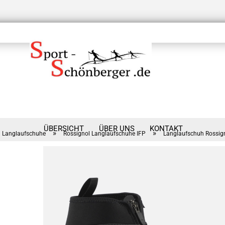
ÜBERSICHT
ÜBER UNS
KONTAKT
»
»
Langlaufschuhe
Rossignol Langlaufschuhe IFP
Langlaufschuh Rossign