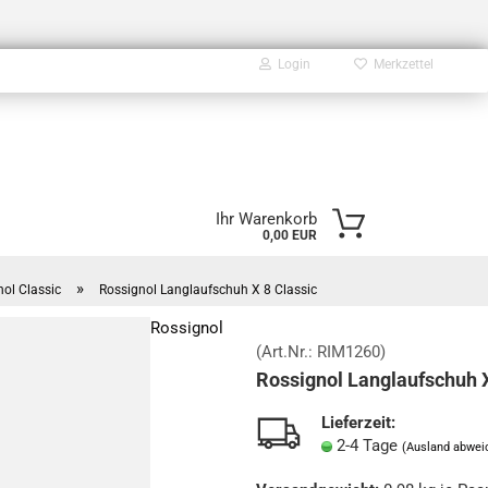
Login
Merkzettel
E-Mail
Ihr Warenkorb
0,00 EUR
Passwort
»
ol Classic
Rossignol Langlaufschuh X 8 Classic
Rossignol
(Art.Nr.:
RIM1260
)
Rossignol Langlaufschuh X
Konto erstellen
Passwort vergessen?
Lieferzeit:
2-4 Tage
(Ausland abwei