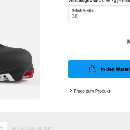
Versandgewicht:
0.98
kg je Paa
Schuh Größe:
In den Ware
Frage zum Produkt
G
BESCHREIBUNG