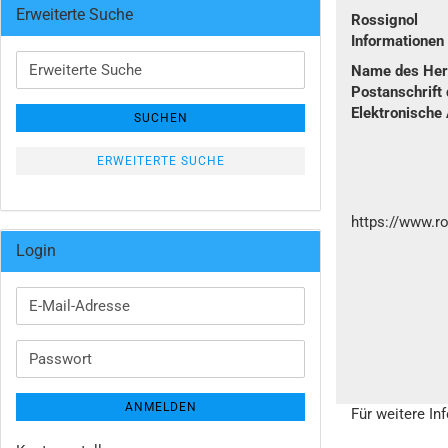
Erweiterte Suche
Rossignol
Informatione
Erweiterte
Name des Hers
Suche
Postanschrift 
Elektronische
SUCHEN
ERWEITERTE SUCHE
https://www.r
Login
E-
Mail-
Adresse
Passwort
ANMELDEN
Für weitere In