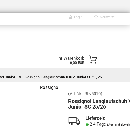
Login
Merkzettel
E-Mail
Ihr Warenkorb
0,00 EUR
Passwort
»
ol Junior
Rossignol Langlaufschuh X-IUM Junior SC 25/26
Rossignol
(Art.Nr.:
RIN5010
)
Rossignol Langlaufschuh 
Konto erstellen
Junior SC 25/26
Passwort vergessen?
Lieferzeit:
2-4 Tage
(Ausland abwei