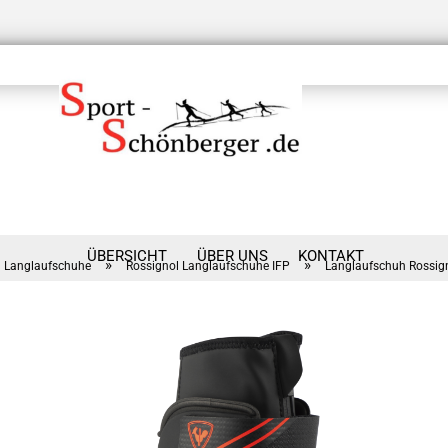
ÜBERSICHT
ÜBER UNS
KONTAKT
»
»
Langlaufschuhe
Rossignol Langlaufschuhe IFP
Langlaufschuh Rossign