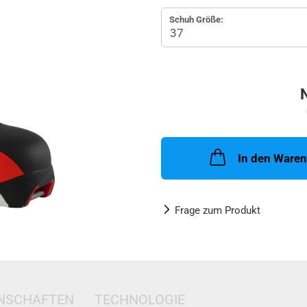
Schuh Größe:
In den Ware
Frage zum Produkt
ENSCHAFTEN
TECHNOLOGIE