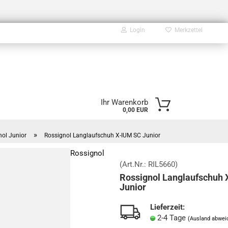
Login
Merkzettel
E-Mail
Ihr Warenkorb
0,00 EUR
Passwort
»
ol Junior
Rossignol Langlaufschuh X-IUM SC Junior
Rossignol
(Art.Nr.:
RIL5660
)
Rossignol Langlaufschuh 
Konto erstellen
Junior
Passwort vergessen?
Lieferzeit:
2-4 Tage
(Ausland abwei