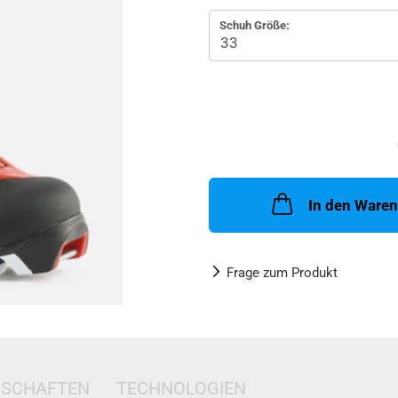
Schuh Größe:
In den Ware
Frage zum Produkt
NSCHAFTEN
TECHNOLOGIEN