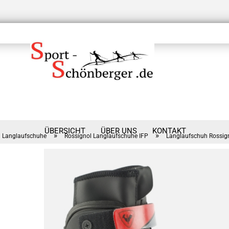
ÜBERSICHT
ÜBER UNS
KONTAKT
»
»
Langlaufschuhe
Rossignol Langlaufschuhe IFP
Langlaufschuh Rossign