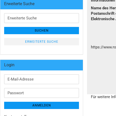
Informatione
Erweiterte Suche
Name des Hers
Postanschrift 
Erweiterte
Elektronische
Suche
SUCHEN
ERWEITERTE SUCHE
https://www.r
Login
E-
Mail-
Adresse
Passwort
Für weitere In
ANMELDEN