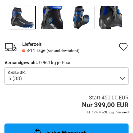
Lieferzeit:
A
8-14 Tage
(Ausland abweichend)
d
Versandgewicht:
0.964
kg je Paar
M
Größe UK:
Statt 450,00 EUR
Nur 399,00 EUR
inkl. 19% MwSt. zzgl.
Versand
In den Warenkorb