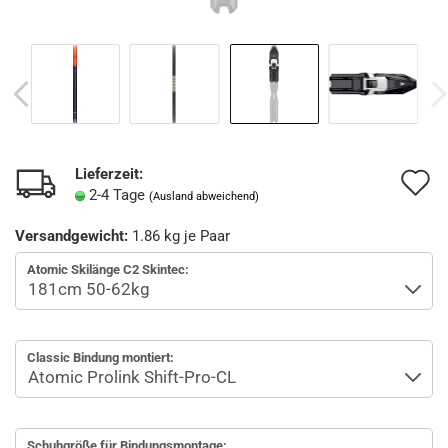
Lieferzeit:
A
2-4 Tage
(Ausland abweichend)
d
Versandgewicht:
1.86
kg je Paar
M
Atomic Skilänge C2 Skintec:
Classic Bindung montiert:
Schuhgröße für Bindungsmontage: