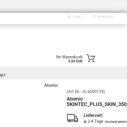
Login
Merkzettel
E-Mail
Ihr Warenkorb
0,00 EUR
Passwort
_SET
Atomic
(Art.Nr.:
AL6000134
)
Atomic
Konto erstellen
SKINTEC_PLUS_SKIN_350
Passwort vergessen?
Lieferzeit:
2-4 Tage
(Ausland abwei