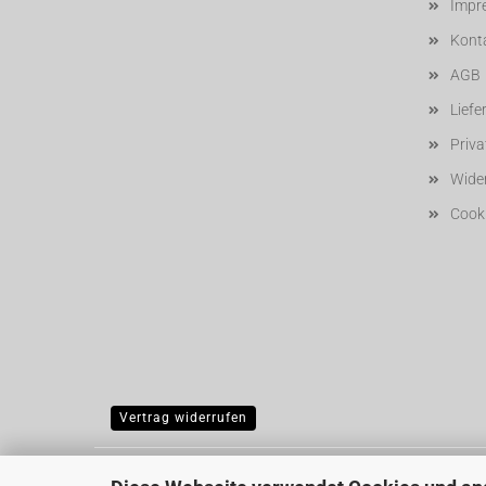
Impr
Kont
AGB
Liefe
Priv
Wider
Cooki
Vertrag widerrufen