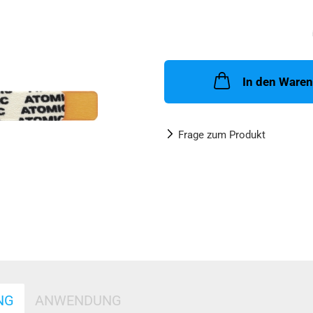
In den Ware
Frage zum Produkt
NG
ANWENDUNG