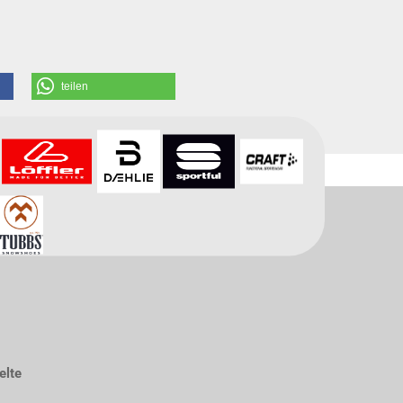
teilen
elte