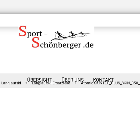
ÜBERSICHT
ÜBER UNS
KONTAKT
»
»
Langlaufski
Langlaufski Ersatzfelle
Atomic SKINTEC_PLUS_SKIN_350