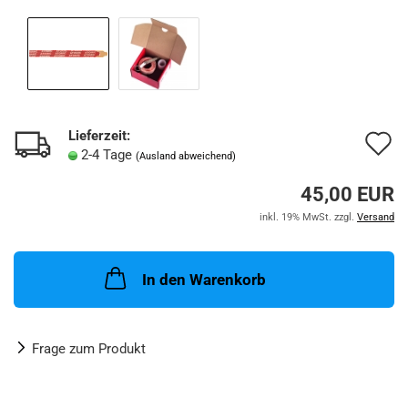
Lieferzeit:
A
2-4 Tage
(Ausland abweichend)
d
45,00 EUR
M
inkl. 19% MwSt. zzgl.
Versand
In den Warenkorb
Frage zum Produkt