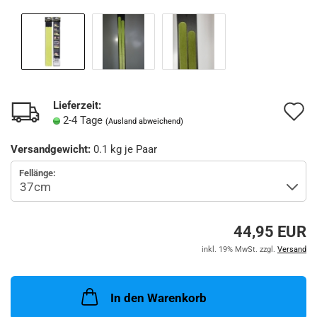
Lieferzeit:
A
2-4 Tage
(Ausland abweichend)
d
Versandgewicht:
0.1
kg je Paar
M
Fellänge:
44,95 EUR
inkl. 19% MwSt. zzgl.
Versand
In den Warenkorb