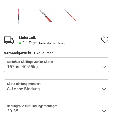
Lieferzeit:
A
2-4 Tage
(Ausland abweichend)
d
Versandgewicht:
1
kg je Paar
M
Madshus Skilänge Junior Skate:
Skate Bindung montiert:
Schuhgröße für Bindungsmontage: