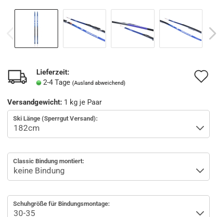
Lieferzeit:
A
2-4 Tage
(Ausland abweichend)
d
Versandgewicht:
1
kg je Paar
M
Ski Länge (Sperrgut Versand):
Classic Bindung montiert:
Schuhgröße für Bindungsmontage: