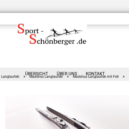
ÜBERSICHT
ÜBER UNS
KONTAKT
»
»
»
Langlaufski
Madshus Langlaufski
Madshus Langlaufski mit Fell