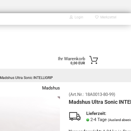
Login
Merkzettel
E-Mail
Ihr Warenkorb
0,00 EUR
Passwort
Madshus Ultra Sonic INTELLIGRIP
Madshus
(Art.Nr.:
18A0013-80-99
)
Madshus Ultra Sonic INT
Konto erstellen
Passwort vergessen?
Lieferzeit:
2-4 Tage
(Ausland abwei