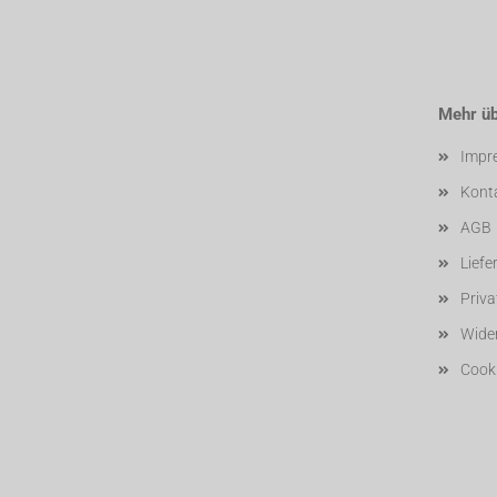
Mehr übe
Impr
Kont
AGB
Liefe
Priv
Wider
Cooki