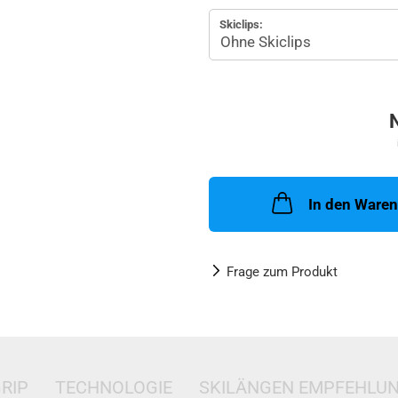
Skiclips:
In den Ware
Frage zum Produkt
RIP
TECHNOLOGIE
SKILÄNGEN EMPFEHLU