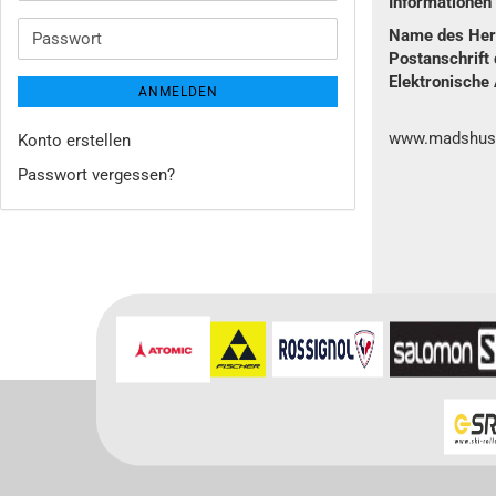
Informatione
Mail-
Adresse
Name des Hers
Passwort
Postanschrift 
Elektronische 
ANMELDEN
www.madshus
Konto erstellen
Passwort vergessen?
Für weitere In