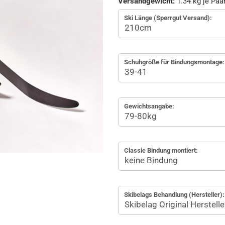
Versandgewicht:
1.34
kg je Paa
Ski Länge (Sperrgut Versand):
Schuhgröße für Bindungsmontage:
Gewichtsangabe:
Classic Bindung montiert:
Skibelags Behandlung (Hersteller):