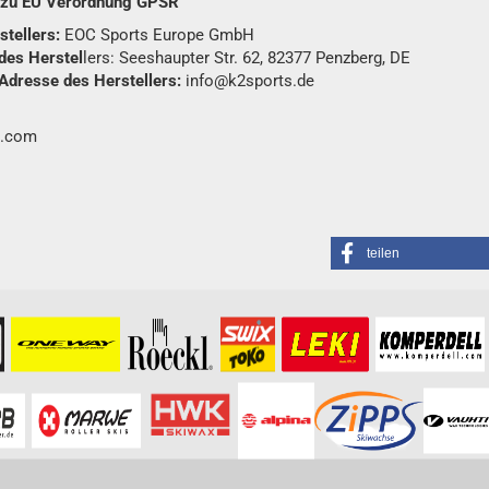
n zu EU Verordnung GPSR
tellers:
EOC Sports Europe GmbH
des Herstel
lers: Seeshaupter Str. 62, 82377 Penzberg, DE
Adresse des Herstellers:
info@k2sports.de
.com
teilen
formationen besuchen Sie bitte die
Homepage
zu diesem Artikel.