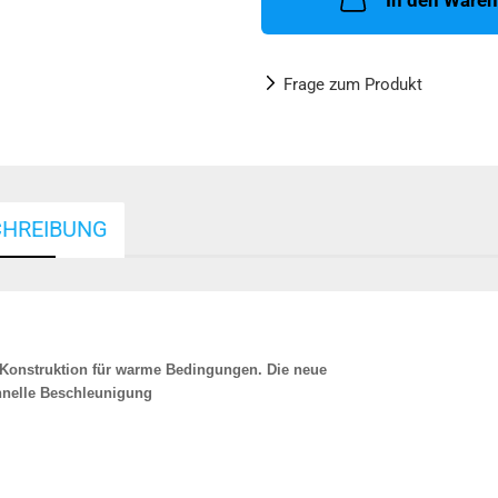
In den Ware
Frage zum Produkt
CHREIBUNG
r Konstruktion für warme Bedingungen. Die neue
chnelle Beschleunigung