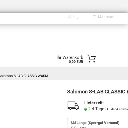
Login
Merkzettel
E-Mail
Ihr Warenkorb
0,00 EUR
Passwort
Salomon S-LAB CLASSIC WARM
Salomon S-LAB CLASSI
Konto erstellen
Lieferzeit:
2-4 Tage
Passwort vergessen?
(Ausland abwei
Ski Länge (Sperrgut Versand):