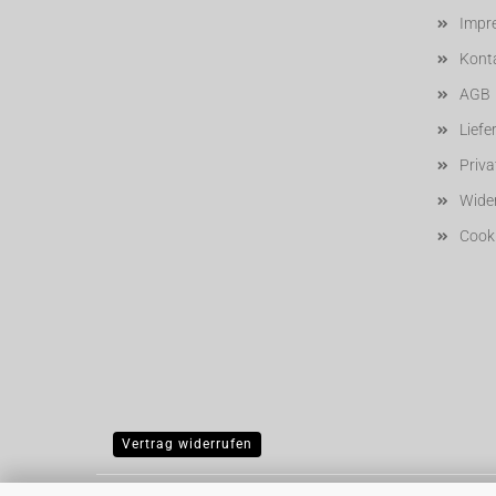
Impr
Kont
AGB
Liefe
Priv
Wider
Cooki
Vertrag widerrufen