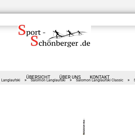
ÜBERSICHT
ÜBER UNS
KONTAKT
»
»
»
Langlaufski
Salomon Langlaufski
Salomon Langlaufski Classic