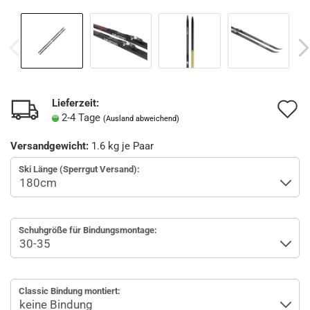
Lieferzeit:
A
2-4 Tage
(Ausland abweichend)
d
Versandgewicht:
1.6
kg je Paar
M
Ski Länge (Sperrgut Versand):
Schuhgröße für Bindungsmontage:
Classic Bindung montiert: