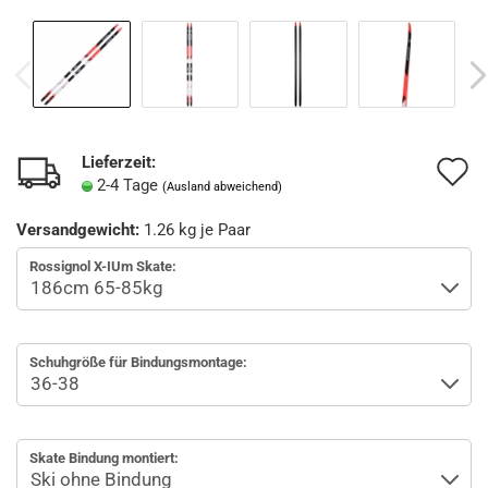
Lieferzeit:
A
2-4 Tage
(Ausland abweichend)
d
Versandgewicht:
1.26
kg je Paar
M
Rossignol X-IUm Skate:
Schuhgröße für Bindungsmontage:
Skate Bindung montiert: