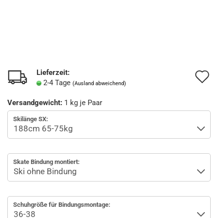
Lieferzeit:
A
2-4 Tage
(Ausland abweichend)
d
Versandgewicht:
1
kg je Paar
M
Skilänge SX:
Skate Bindung montiert:
Schuhgröße für Bindungsmontage: