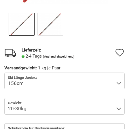
Lieferzeit:
A
2-4 Tage
(Ausland abweichend)
d
Versandgewicht:
1
kg je Paar
M
Ski Länge Junior.:
Gewicht:
Schuhgröße für Bindungsmontage: