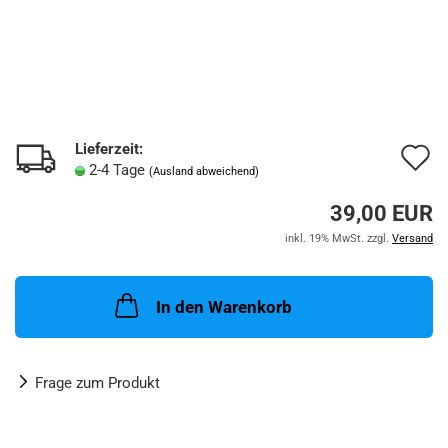
Lieferzeit:
A
2-4 Tage
(Ausland abweichend)
d
39,00 EUR
M
inkl. 19% MwSt. zzgl.
Versand
In den Warenkorb
Frage zum Produkt