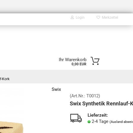
Login
Merkzettel
E-Mail
Ihr Warenkorb
0,00 EUR
Passwort
f-Kork
Swix
(Art.Nr.:
T0012
)
Swix Synthetik Rennlauf-
Konto erstellen
Passwort vergessen?
Lieferzeit:
2-4 Tage
(Ausland abwei