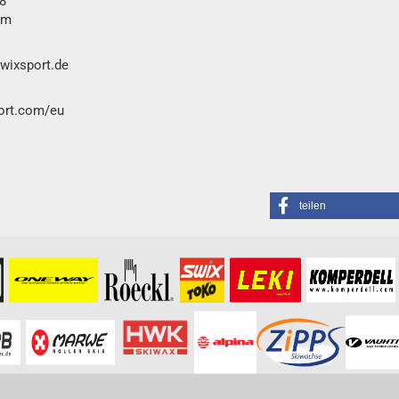
8
im
swixsport.de
port.com/eu
teilen
formationen besuchen Sie bitte die
Homepage
zu diesem Artikel.