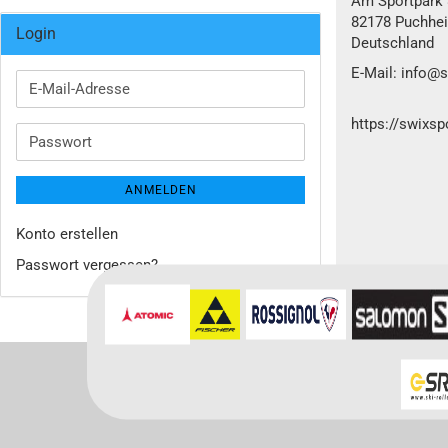
Am Sportpark 
82178 Puchhe
Login
Deutschland
E-Mail: info@
E-
Mail-
https://swixs
Adresse
Passwort
ANMELDEN
Konto erstellen
Passwort vergessen?
Für weitere In