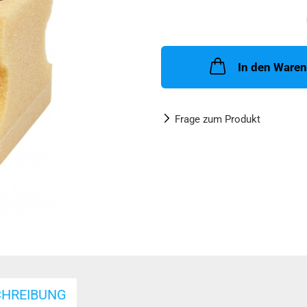
In den Ware
Frage zum Produkt
CHREIBUNG