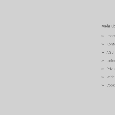
Mehr übe
Impr
Kont
AGB
Liefe
Priv
Wider
Cooki