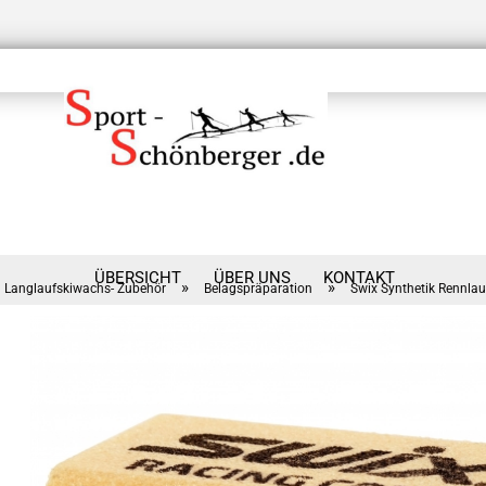
ÜBERSICHT
ÜBER UNS
KONTAKT
»
»
Langlaufskiwachs- Zubehör
Belagspräparation
Swix Synthetik Rennlau