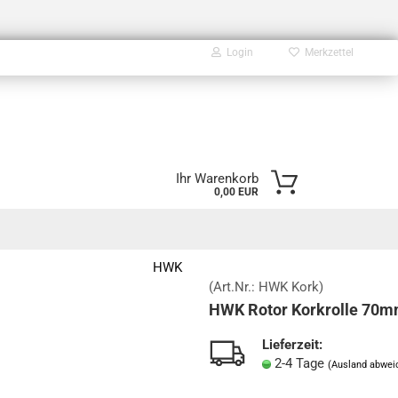
Login
Merkzettel
E-Mail
Ihr Warenkorb
0,00 EUR
Passwort
HWK
(Art.Nr.:
HWK Kork
)
HWK Rotor Korkrolle 70
Konto erstellen
Passwort vergessen?
Lieferzeit:
2-4 Tage
(Ausland abwei