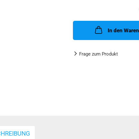
In den Ware
Frage zum Produkt
CHREIBUNG