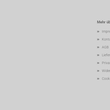
Mehr übe
Impr
Kont
AGB
Liefe
Priv
Wider
Cooki