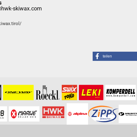
s
@hwk-skiwax.com
iwax.tirol/
teilen
formationen besuchen Sie bitte die
Homepage
zu diesem Artikel.