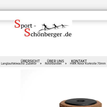
ÜBERSICHT
ÜBER UNS
KONTAKT
»
»
Langlaufskiwachs- Zubehör
Rotorbürsten
HWK Rotor Korkrolle 70mm