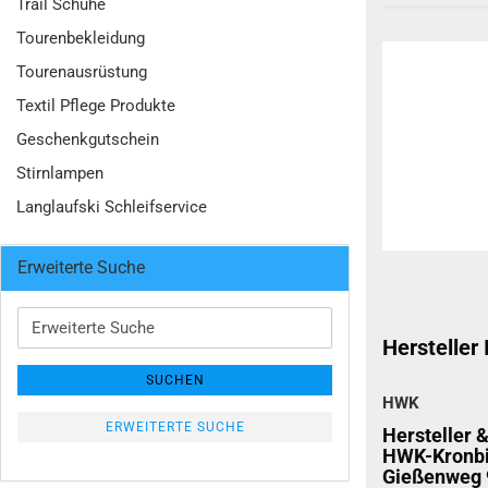
Trail Schuhe
Tourenbekleidung
Tourenausrüstung
Textil Pflege Produkte
Geschenkgutschein
Stirnlampen
Langlaufski Schleifservice
Erweiterte Suche
Erweiterte
Suche
Hersteller
SUCHEN
HWK
ERWEITERTE SUCHE
Hersteller 
HWK-Kronb
Gießenweg 