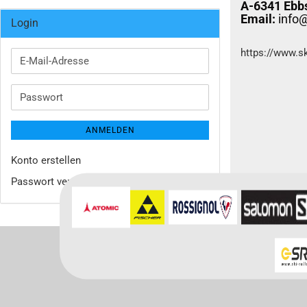
A-6341 Ebb
Email:
info
Login
https://www.sk
E-
Mail-
Adresse
Passwort
ANMELDEN
Konto erstellen
Passwort vergessen?
Für weitere In