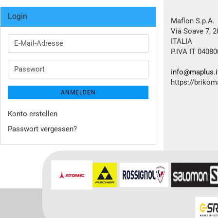
Login
Maflon S.p.A.
Via Soave 7, 
ITALIA
E-
P.IVA IT 0408
Mail-
Adresse
Passwort
i
nfo@maplus.i
https://brikom
ANMELDEN
Konto erstellen
Passwort vergessen?
Für weitere In