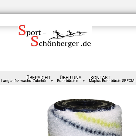
ÜBERSICHT
ÜBER UNS
KONTAKT
»
»
Langlaufskiwachs- Zubehör
Rotorbürsten
Maplus Rotorbürste SPECIA