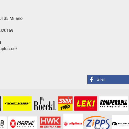
20135 Milano
0020169
t
aplus.de/
teilen
formationen besuchen Sie bitte die
Homepage
zu diesem Artikel.