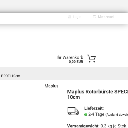
Login
Merkzettel
E-Mail
Ihr Warenkorb
0,00 EUR
Passwort
L PROFI 10cm
Maplus
Maplus Rotorbürste SPEC
10cm
Konto erstellen
Lieferzeit:
Passwort vergessen?
2-4 Tage
(Ausland abwei
Versandgewicht:
0.3
kg je Stck.