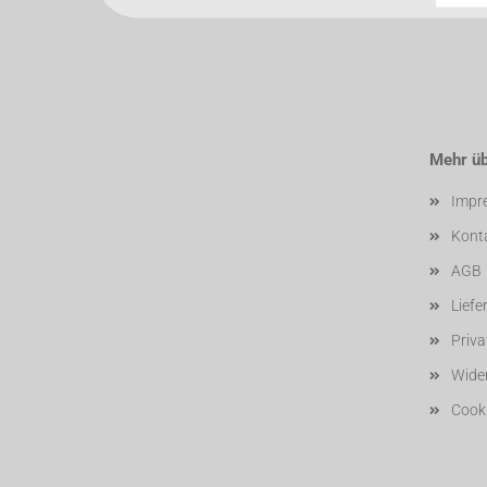
Mehr übe
Impr
Kont
AGB
Liefe
Priv
Wider
Cooki