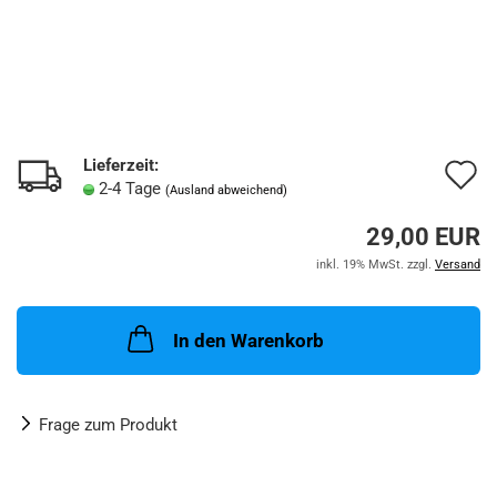
Lieferzeit:
A
2-4 Tage
(Ausland abweichend)
d
29,00 EUR
M
inkl. 19% MwSt. zzgl.
Versand
In den Warenkorb
Frage zum Produkt