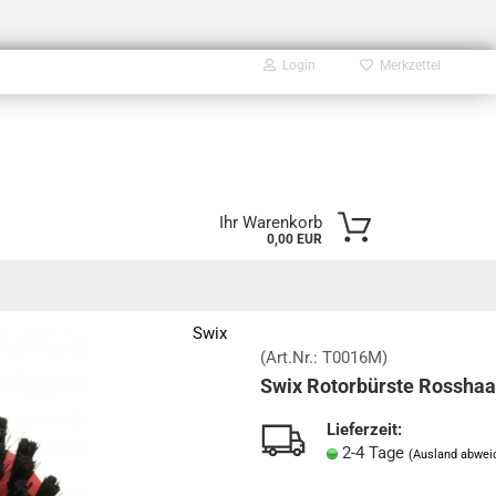
Login
Merkzettel
E-Mail
Ihr Warenkorb
0,00 EUR
Passwort
Swix
(Art.Nr.:
T0016M
)
Swix Rotorbürste Rosshaa
Konto erstellen
Passwort vergessen?
Lieferzeit:
2-4 Tage
(Ausland abwei