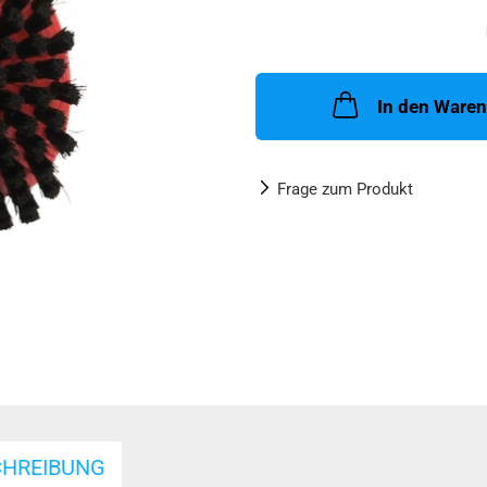
In den Ware
Frage zum Produkt
CHREIBUNG