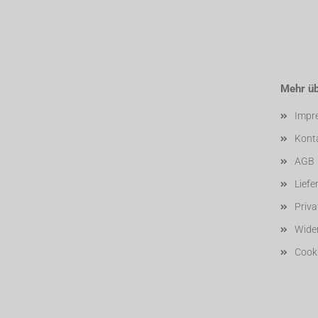
Mehr übe
Impr
Kont
AGB
Liefe
Priv
Wider
Cooki