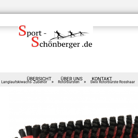
ÜBERSICHT
ÜBER UNS
KONTAKT
»
»
Langlaufskiwachs- Zubehör
Rotorbürsten
Swix Rotorbürste Rosshaar