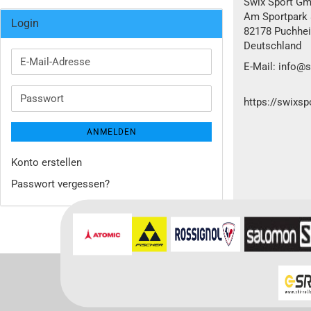
Swix Sport Gm
Am Sportpark 
Login
82178 Puchhe
Deutschland
E-
E-Mail: info@
Mail-
Adresse
Passwort
https://swixs
ANMELDEN
Konto erstellen
Passwort vergessen?
Für weitere In