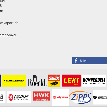
bH​
8
im
swixsport.de
port.com/eu
teilen
formationen besuchen Sie bitte die
Homepage
zu diesem Artikel.