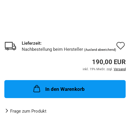
Lieferzeit:
A
Nachbestellung beim Hersteller
(Ausland abweichend)
d
190,00 EUR
M
inkl. 19% MwSt. zzgl.
Versand
In den Warenkorb
Frage zum Produkt